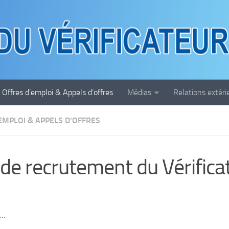
Offres d’emploi & Appels d’offres
Médias
Relations extéri
EMPLOI & APPELS D'OFFRES
 de recrutement du Vérifica
….