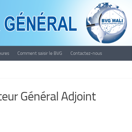
eures
Comment saisir le BVG
Contactez-nous
teur Général Adjoint