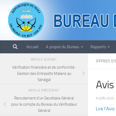
Skip to content
Accueil
A propos du Bureau
Rapports
ARTICLE SUIVANT
OFFRES D'
Vérification financière et de conformité :
Gestion des Entrepôts Maliens au
Sénégal
Avis
ARTICLE PRÉCÉDENT
Recrutement d’un Secrétaire Général
9 JUIN 2025
pour le compte du Bureau du Vérificateur
Lire l’Avis
Général