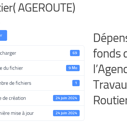
ier( AGEROUTE)
4
Dépens
er
fonds d
écharger
69
l’Agen
le du fichier
9 Mo
Travau
bre de fichiers
1
Routie
 de création
24 juin 2024
ière mise à jour
24 juin 2024