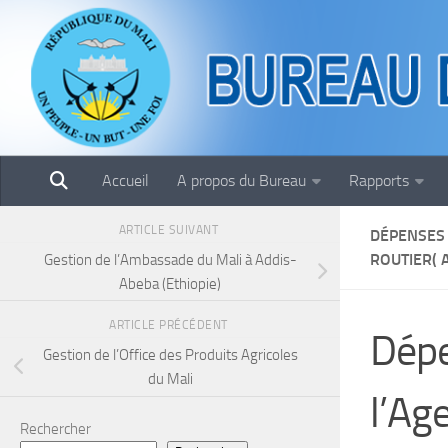
Skip to content
Accueil
A propos du Bureau
Rapports
ARTICLE SUIVANT
DÉPENSES 
ROUTIER( 
Gestion de l’Ambassade du Mali à Addis-
Abeba (Ethiopie)
ARTICLE PRÉCÉDENT
Dépe
Gestion de l’Office des Produits Agricoles
du Mali
l’Ag
Rechercher