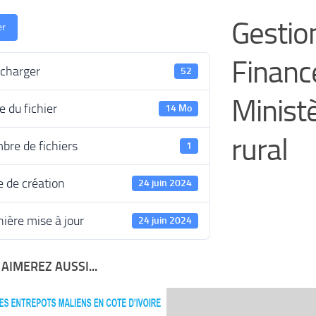
Gestion
er
Finance
écharger
52
Minist
le du fichier
14 Mo
rural
bre de fichiers
1
 de création
24 juin 2024
ière mise à jour
24 juin 2024
AIMEREZ AUSSI...