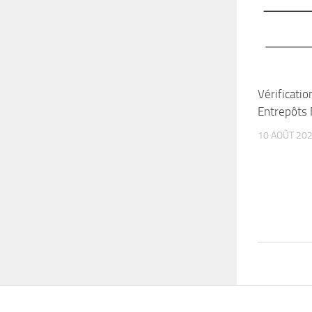
Vérificatio
Entrepôts 
10 AOÛT 20