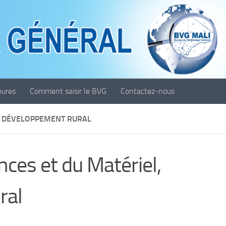
eures
Comment saisir le BVG
Contactez-nous
DU DÉVELOPPEMENT RURAL
nces et du Matériel,
ral