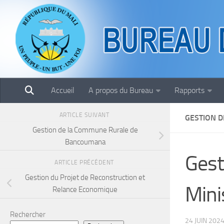
Skip to content
Accueil
A propos du Bureau
Rapports
ARTICLE SUIVANT
GESTION D
Gestion de la Commune Rurale de
Bancoumana
Gest
ARTICLE PRÉCÉDENT
Gestion du Projet de Reconstruction et
Mini
Relance Economique
Rechercher
24 JUIN 202