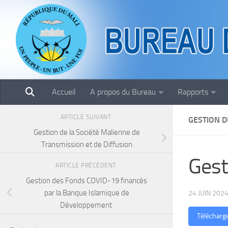
Skip to content
Accueil
A propos du Bureau
Rapports
ARTICLE SUIVANT
GESTION D
Gestion de la Société Malienne de
Transmission et de Diffusion
Gest
ARTICLE PRÉCÉDENT
Gestion des Fonds COVID-19 financés
par la Banque Islamique de
24 JUIN 202
Développement
Télécharg