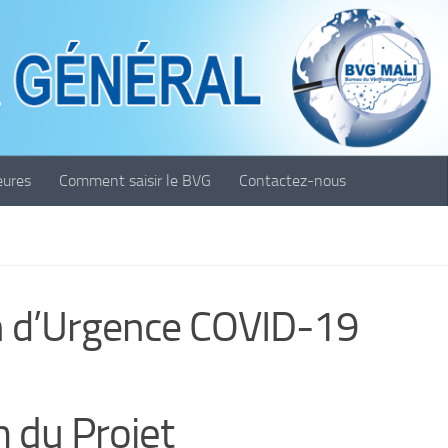
eures
Comment saisir le BVG
Contactez-nous
on d’Urgence COVID-19
n du Projet