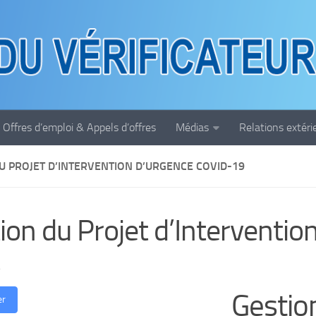
Offres d’emploi & Appels d’offres
Médias
Relations extéri
U PROJET D’INTERVENTION D’URGENCE COVID-19
ion du Projet d’Interventi
4
Gestio
er