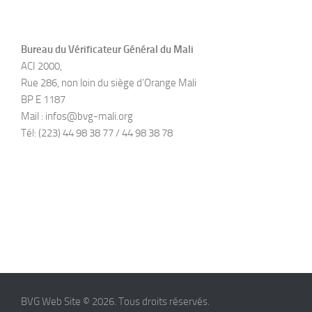
Bureau du Vérificateur Général du Mali
ACI 2000,
Rue 286, non loin du siège d’Orange Mali
BP E 1187
Mail : infos@bvg-mali.org
Tél: (223) 44 98 38 77 / 44 98 38 78
BVG Web Site © 2026. Tous droits réservés.