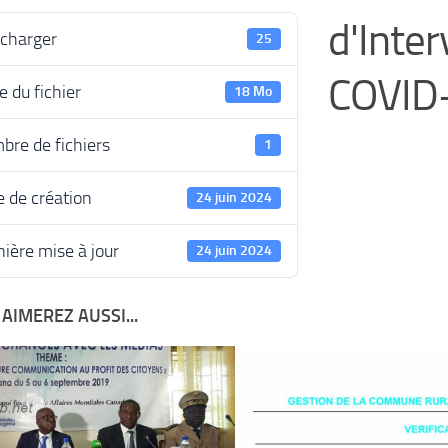
d'Inte
écharger
25
COVID
le du fichier
18 Mo
bre de fichiers
1
 de création
24 juin 2024
ière mise à jour
24 juin 2024
AIMEREZ AUSSI...