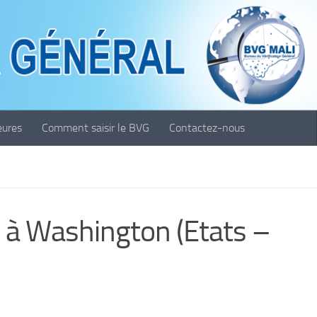
eures
Comment saisir le BVG
Contactez-nous
 à Washington (Etats –