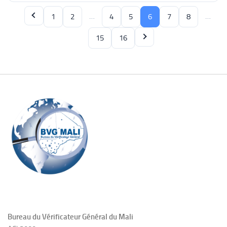
…
…
1
2
4
5
6
7
8
15
16
Bureau du Vérificateur Général du Mali