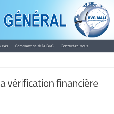
eures
Comment saisir le BVG
Contactez-nous
 vérification financière