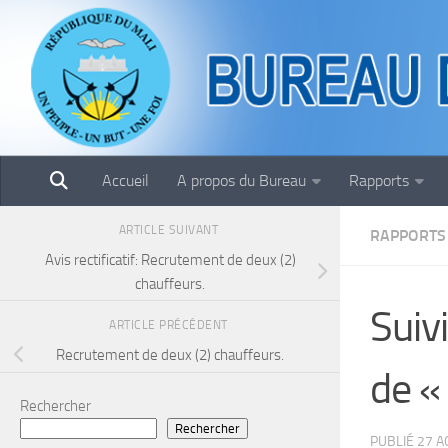
Skip to content
Accueil
A propos du Bureau
Rapports
ARTICLE SUIVANT
RAPPORTS
Avis rectificatif: Recrutement de deux (2)
chauffeurs.
Suiv
ARTICLE PRÉCÉDENT
Recrutement de deux (2) chauffeurs.
de «
Rechercher
Rechercher
PUBLIÉ
27 A