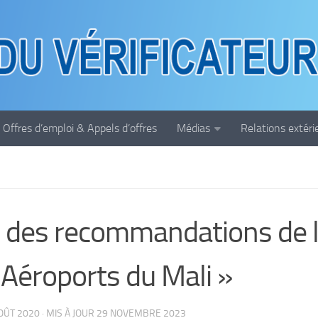
Offres d’emploi & Appels d’offres
Médias
Relations extéri
i des recommandations de la
 Aéroports du Mali »
OÛT 2020
· MIS À JOUR
29 NOVEMBRE 2023