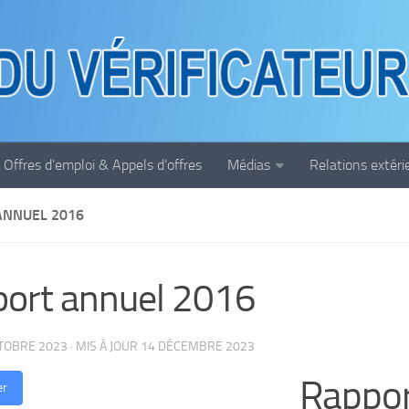
Offres d’emploi & Appels d’offres
Médias
Relations extéri
ANNUEL 2016
ort annuel 2016
TOBRE 2023
· MIS À JOUR
14 DÉCEMBRE 2023
Rappor
er