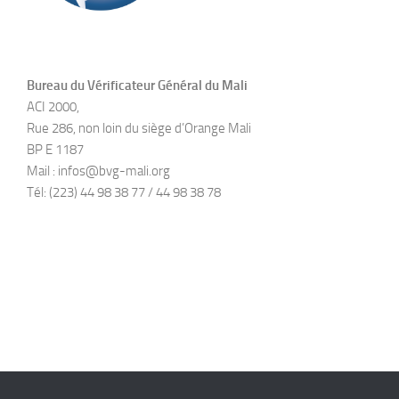
Bureau du Vérificateur Général du Mali
ACI 2000,
Rue 286, non loin du siège d’Orange Mali
BP E 1187
Mail : infos@bvg-mali.org
Tél: (223) 44 98 38 77 / 44 98 38 78