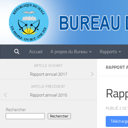
Skip to content
Accueil
A propos du Bureau
Rapports
ARTICLE SUIVANT
RAPPORT 
Rapport annuel 2017
ARTICLE PRÉCÉDENT
Rapp
Rapport annuel 2015
PUBLIÉ
2 OC
Rechercher
Rechercher
Télécharg