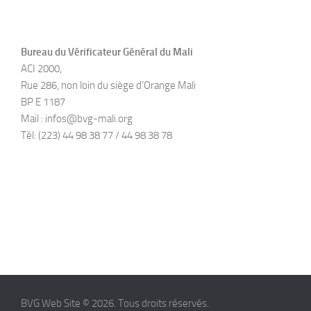
Bureau du Vérificateur Général du Mali
ACI 2000,
Rue 286, non loin du siège d’Orange Mali
BP E 1187
Mail : infos@bvg-mali.org
Tél: (223) 44 98 38 77 / 44 98 38 78
BVG Web Site © 2026. Tous droits réservés.